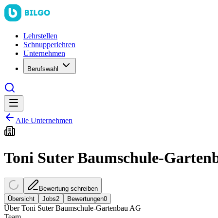
Lehrstellen
Schnupperlehren
Unternehmen
Berufswahl
Alle Unternehmen
Toni Suter Baumschule-Garten
Bewertung schreiben
Übersicht
Jobs
2
Bewertungen
0
Über
Toni Suter Baumschule-Gartenbau AG
Team