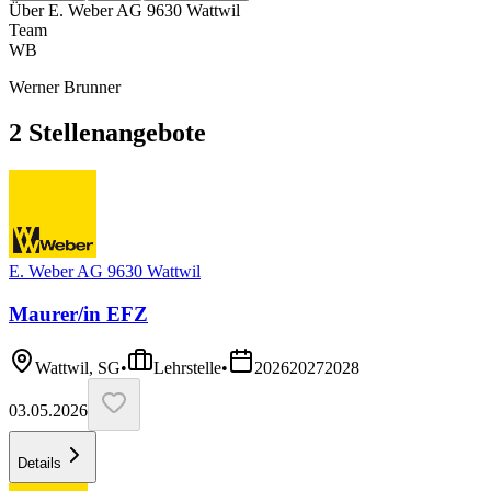
Über
E. Weber AG 9630 Wattwil
Team
WB
Werner Brunner
2
Stellenangebote
E. Weber AG 9630 Wattwil
Maurer/in EFZ
Wattwil, SG
•
Lehrstelle
•
2026
2027
2028
03.05.2026
Details