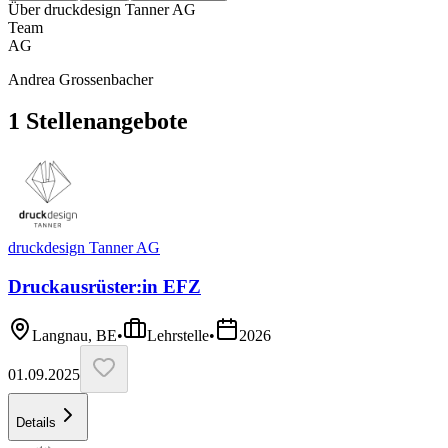
Über
druckdesign Tanner AG
Team
AG
Andrea Grossenbacher
1
Stellenangebote
druckdesign Tanner AG
Druckausrüster:​in EFZ
Langnau, BE
•
Lehrstelle
•
2026
01.09.2025
Details