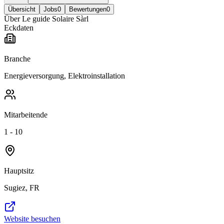
Übersicht
Jobs
0
Bewertungen
0
Über
Le guide Solaire Sàrl
Eckdaten
Branche
Energieversorgung, Elektroinstallation
Mitarbeitende
1 - 10
Hauptsitz
Sugiez, FR
Website besuchen