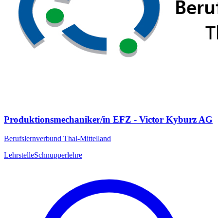
Produktionsmechaniker/in EFZ - Victor Kyburz AG
Berufslernverbund Thal-Mittelland
Lehrstelle
Schnupperlehre