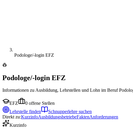
Podologe/-login EFZ
👷
Podologe/-login EFZ
Informationen zu Ausbildung, Lehrstellen und Lohn im Beruf Podolo
EFZ
0
offene Stellen
Lehrstelle finden
Schnupperlehre suchen
Direkt zu:
Kurzinfo
Ausbildungsbetriebe
Fakten
Anforderungen
Kurzinfo