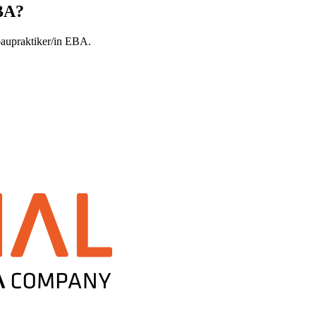
BA
?
baupraktiker/in EBA.