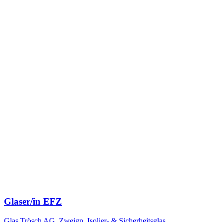
Glaser/in EFZ
Glas Trösch AG, Zweign. Isolier- & Sicherheitsglas