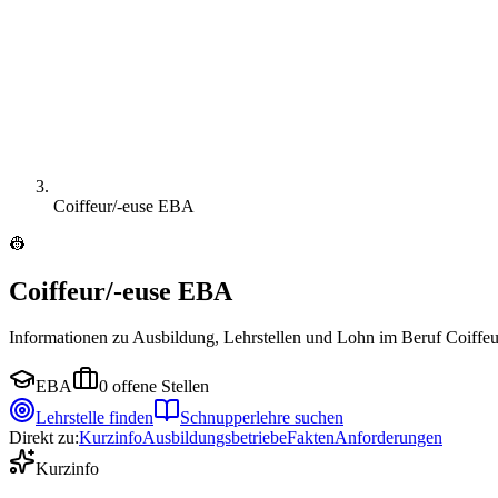
Coiffeur/-euse EBA
👷
Coiffeur/-euse EBA
Informationen zu Ausbildung, Lehrstellen und Lohn im Beruf Coiffe
EBA
0
offene Stellen
Lehrstelle finden
Schnupperlehre suchen
Direkt zu:
Kurzinfo
Ausbildungsbetriebe
Fakten
Anforderungen
Kurzinfo